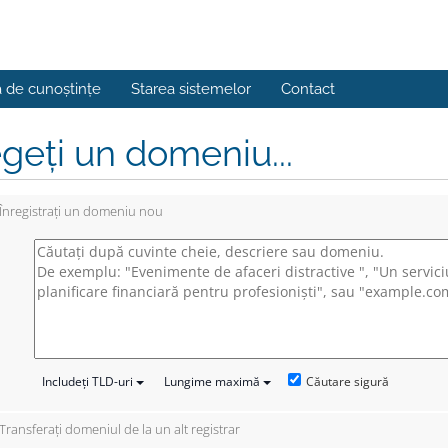
a de cunoștințe
Starea sistemelor
Contact
geți un domeniu...
Înregistrați un domeniu nou
Căutare sigură
Includeți TLD-uri
Lungime maximă
Transferați domeniul de la un alt registrar