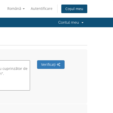
Română
Autentificare
Coșul meu
Contul meu
Verificați