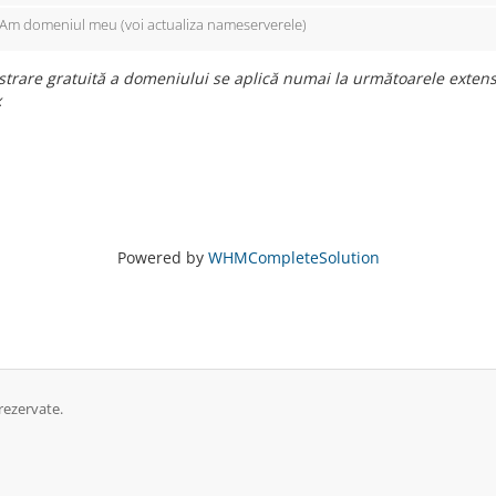
Am domeniul meu (voi actualiza nameserverele)
strare gratuită a domeniului se aplică numai la următoarele extensii
x
Powered by
WHMCompleteSolution
rezervate.