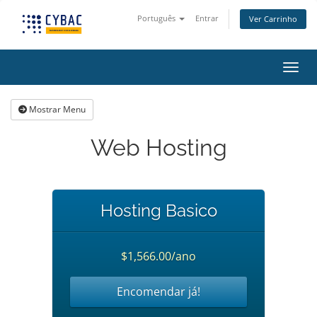
Português
Entrar
Ver Carrinho
Alter
Mostrar Menu
Web Hosting
Hosting Basico
$1,566.00/ano
Encomendar já!